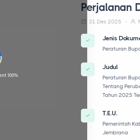
Perjalanan 
31 Des 2025
M
Jenis Dokum
Peraturan Bupa
Judul
Peraturan Bup
Tentang Perub
Tahun 2025 Te
T.E.U.
Pemerintah K
Jembrana