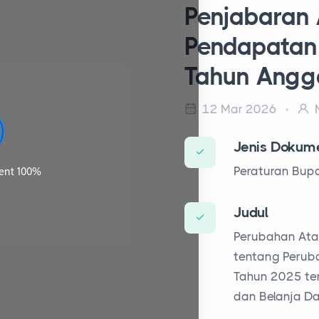
Penjabaran
Pendapatan
Tahun Angg
12 Mar 2026
M
Jenis Dokum
Peraturan Bupa
Judul
Perubahan Ata
tentang Perub
Tahun 2025 te
dan Belanja D