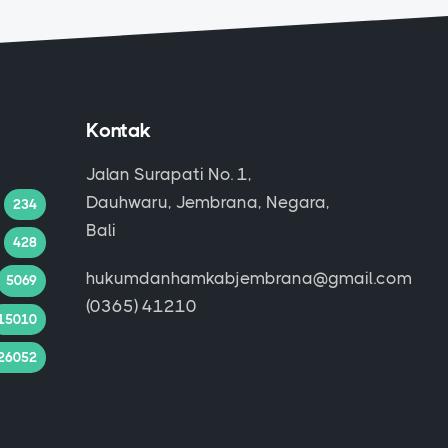
Kontak
Jalan Surapati No. 1,
Dauhwaru, Jembrana, Negara,
234
Bali
428
hukumdanhamkabjembrana@gmail.com
5069
(0365) 41210
15010
26052