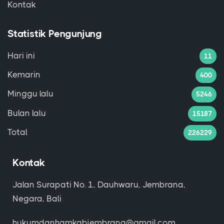
Kontak
Statistik Pengunjung
Hari ini
11
Kemarin
400
Minggu lalu
5246
Bulan lalu
15187
Total
226229
Kontak
Jalan Surapati No. 1, Dauhwaru, Jembrana,
Negara, Bali
hukumdanhamkabjembrana@gmail.com