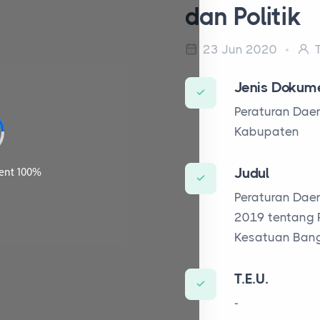
dan Politik
23 Jun 2020
T
Jenis Dokum
Peraturan Dae
Kabupaten
Judul
Peraturan Dae
2019 tentang 
Kesatuan Bang
T.E.U.
-