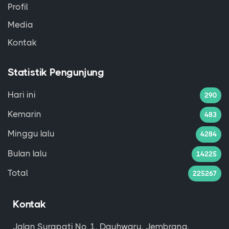
Profil
Media
Kontak
Statistik Pengunjung
Hari ini
290
Kemarin
483
Minggu lalu
4284
Bulan lalu
14225
Total
225267
Kontak
Jalan Surapati No. 1, Dauhwaru, Jembrana,