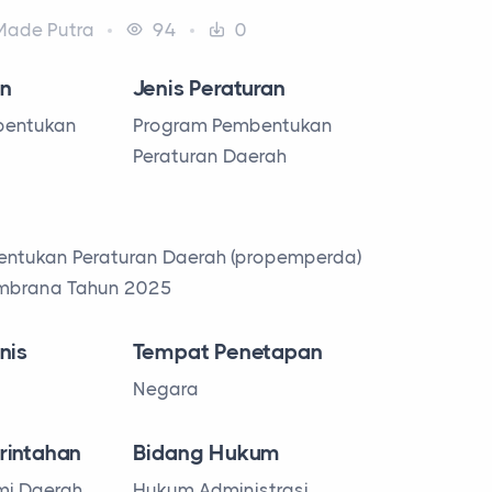
ade Putra
94
0
n
Jenis Peraturan
entukan
Program Pembentukan
Peraturan Daerah
ntukan Peraturan Daerah (propemperda)
mbrana Tahun 2025
nis
Tempat Penetapan
A
Negara
rintahan
Bidang Hukum
mi Daerah
Hukum Administrasi