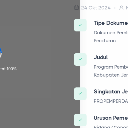
24 Okt 2024
M
Tipe Dokume
Dokumen Pemb
Peraturan
Judul
Program Pembe
Kabupaten Je
Singkatan Je
PROPEMPERD
Urusan Peme
Bidang Otono