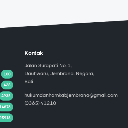
Kontak
Jalan Surapati No. 1,
Dauhwaru, Jembrana, Negara,
100
Bali
428
hukumdanhamkabjembrana@gmail.com
4935
(0365) 41210
14876
25918